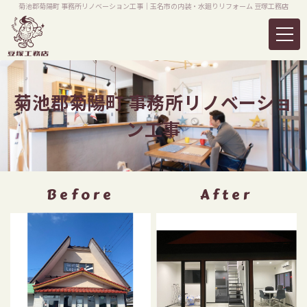
菊池郡菊陽町 事務所リノベーション工事｜玉名市の内装・水廻りリフォーム 豆塚工務店
菊池郡菊陽町 事務所リノベーショ
ン工事
Before
After