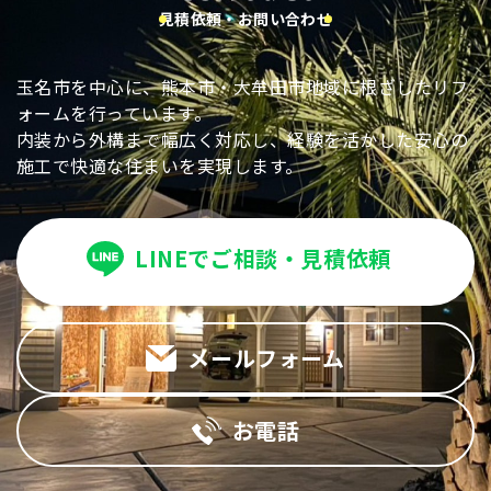
見積依頼・お問い合わせ
玉名市を中心に、熊本市・大牟田市地域に根ざしたリフ
ォームを行っています。
内装から外構まで幅広く対応し、経験を活かした安心の
施工で快適な住まいを実現します。
LINEでご相談・見積依頼
メールフォーム
お電話